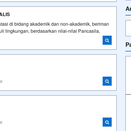
A
ALIS
stasi di bidang akademik dan non-akademik, beriman
i lingkungan, berdasarkan nilai-nilai Pancasila,
i
P
li
li