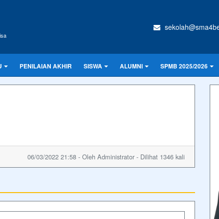
sekolah@sma4ben
isa
U
PENILAIAN AKHIR
SISWA
ALUMNI
SPMB 2025/2026
06/03/2022 21:58 - Oleh Administrator - Dilihat 1346 kali